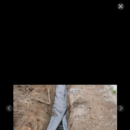
drenagem-solos-rj