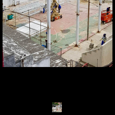
Serviço de Estrutura Metálica.
EMPRESA
POLÍTICA DE SEGURANÇA
SERVIÇOS
ONDE ESTAMOS
GALERIA
FALE CONOSCO
Criação de Sites:
Agência Digital Space