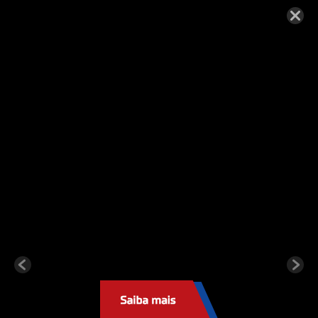
botao-ver
EMPRESA
POLÍTICA DE SEGURANÇA
SERVIÇOS
ONDE ESTAMOS
GALERIA
FALE CONOSCO
Criação de Sites:
Agência Digital Space